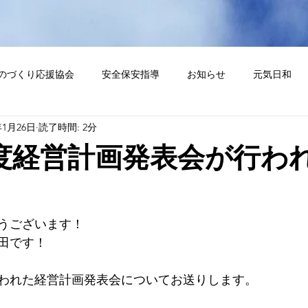
のづくり応援協会
安全保安指導
お知らせ
元気日和
年1月26日
読了時間: 2分
部
配送営業通信
センター
度経営計画発表会が行わ
うございます！
田です！ 
行われた経営計画発表会についてお送りします。 