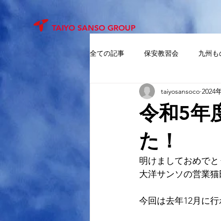
TAIYO SANSO GROUP
全ての記事
保安教習会
九州も
taiyosansoco
2024
トータス須恵SS
日陰経理女子
令和5年
た！
明けましておめでと
大洋サンソの営業猫
今回は去年12月に