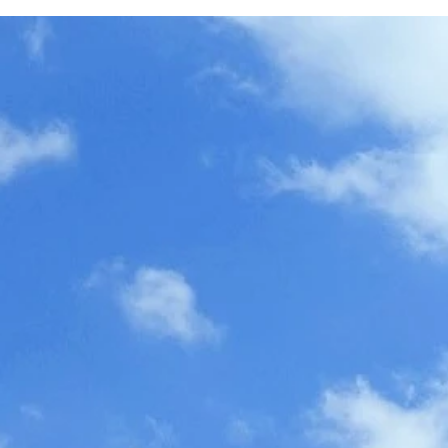
願い～
DX