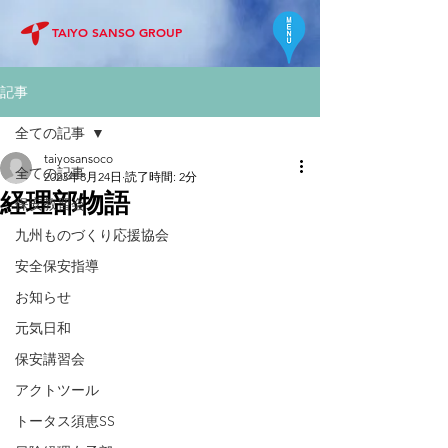
TAIYO SANSO GROUP
記事
全ての記事
taiyosansoco
全ての記事
2023年8月24日
読了時間: 2分
経理部物語
保安教習会
九州ものづくり応援協会
安全保安指導
お知らせ
元気日和
保安講習会
アクトツール
トータス須恵SS