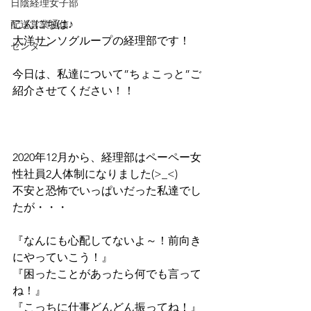
日陰経理女子部
こんにちは♪
配送営業通信
大洋サンソグループの経理部です！
センター
今日は、私達について”ちょこっと”ご
紹介させてください！！ 
2020年12月から、経理部はペーペー女
性社員2人体制になりました(>_<) 
不安と恐怖でいっぱいだった私達でし
たが・・・  
『なんにも心配してないよ～！前向き
にやっていこう！』 
『困ったことがあったら何でも言って
ね！』 
『こっちに仕事どんどん振ってね！』  