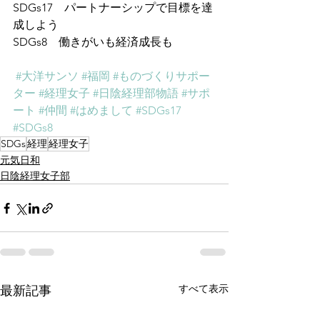
SDGs17　パートナーシップで目標を達
成しよう
SDGs8　働きがいも経済成長も
#大洋サンソ
#福岡
#ものづくりサポー
ター
#経理女子
#日陰経理部物語
#サポ
ート
#仲間
#はめまして
#SDGs17
#SDGs8
SDGs
経理
経理女子
元気日和
日陰経理女子部
すべて表示
最新記事