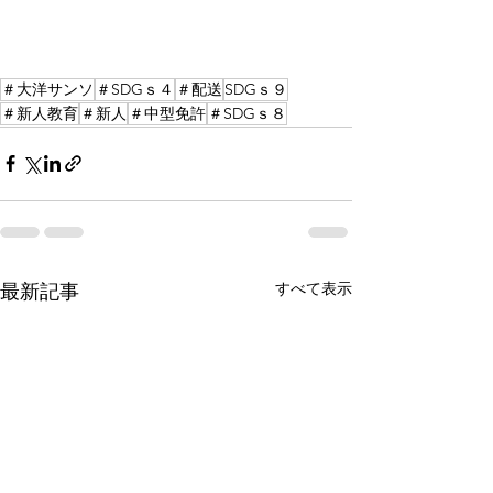
＃大洋サンソ
＃SDGｓ４
＃配送
SDGｓ９
＃新人教育
＃新人
＃中型免許
＃SDGｓ８
すべて表示
最新記事