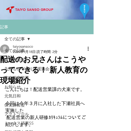
TAIYO SANSO GROUP
記事
全ての記事
taiyosansoco
全ての記事
2024年9月18日
読了時間: 2分
配送のお兄さんはこうや
保安教習会
ってできる！ 新人教育の
九州ものづくり応援協会
安全保安指導
現場紹介
お知らせ
こんにちは！配送営業課の犬束です。 
元気日和
今回は今年３月に入社した下瀬社員へ
保安講習会
実施した
アクトツール
 配送営業の新人研修ｶﾘｷｭﾗﾑについてご
トータス須恵SS
紹介します。 