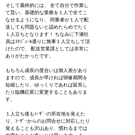
そして最終的には、 全て自分で作業し
て貰い、基礎的な業務を１人で全てこ
なせるようになり、 同乗者が１人で配
送しても問題ないと認めたらめでたく
１人立ちとなります！ ちなみに下瀬社
員はｽｹｼﾞｭｰﾙ通りに無事１人立ちして頂
けたので、 配送営業課としては非常に
ありがたかったです。 
もちろん成長の度合いは個人差があり
ますので、成長が早ければ研修期間を
短縮したり、ゆっくりであれば延長し
たり臨機応変に変更することもありま
す。 
１人立ち後もﾕｰｻﾞｰの所在地を覚えた
り、ﾕｰｻﾞｰからのお問合せに対応したり
覚えることも沢山あり、慣れるまでは