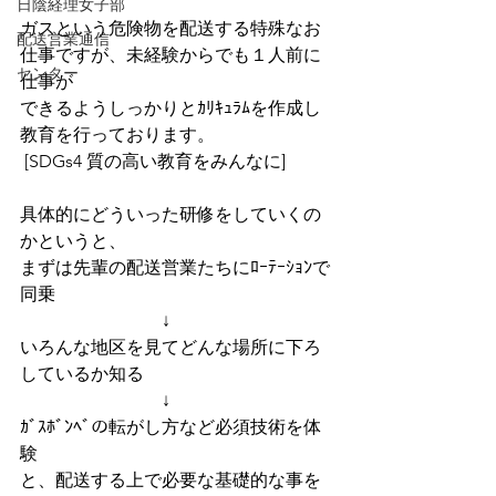
日陰経理女子部
ガスという危険物を配送する特殊なお
配送営業通信
仕事ですが、未経験からでも１人前に
センター
仕事が
できるようしっかりとｶﾘｷｭﾗﾑを作成し
教育を行っております。
 [SDGs4 質の高い教育をみんなに] 
具体的にどういった研修をしていくの
かというと、 
まずは先輩の配送営業たちにﾛｰﾃｰｼｮﾝで
同乗 
　　　　　　　　↓ 
いろんな地区を見てどんな場所に下ろ
しているか知る 
　　　　　　　　↓ 
ｶﾞｽﾎﾞﾝﾍﾞの転がし方など必須技術を体
験 
と、配送する上で必要な基礎的な事を