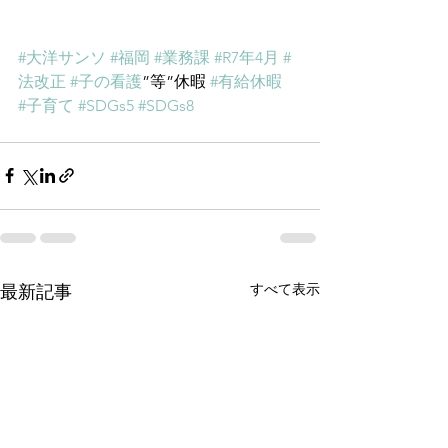
#大洋サンソ
#福岡
#業務課
#R7年4月
#
法改正
#子の看護
”等”休暇 
#有給休暇
#子育て
#SDGs5
#SDGs8
すべて表示
最新記事