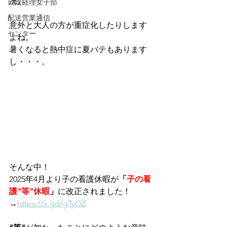
況。
日陰経理女子部
配送営業通信
意外と大人の方が重症化したりします
センター
よね。
暑くなると熱中症に夏バテもあります
し・・・。
そんな中！
2025年4月より子の看護休暇が
「
子の看
護“等”休暇
」
に改正されました！
→
https://x.gd/gTyOZ