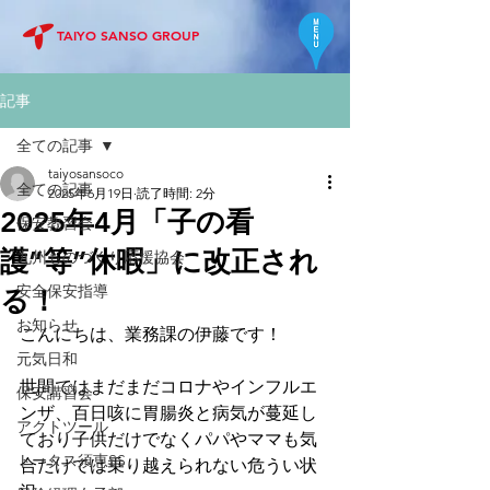
TAIYO SANSO GROUP
記事
全ての記事
taiyosansoco
全ての記事
2025年6月19日
読了時間: 2分
2025年4月「子の看
保安教習会
護”等”休暇」に改正され
九州ものづくり応援協会
安全保安指導
る！
お知らせ
こんにちは、業務課の伊藤です！　
元気日和
世間ではまだまだコロナやインフルエ
保安講習会
ンザ、百日咳に胃腸炎と病気が蔓延し
アクトツール
ており子供だけでなくパパやママも気
トータス須恵SS
合だけでは乗り越えられない危うい状