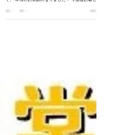
こんにちは！10月より産休から復帰した業務課・
伊藤です。 産休、育休はみんなの協力があってこ
そ、 本当にお世話になりました！ 今度はお返しで
きるようにしかっり働きたいなーと、HPが残り3く
らいの頭で考えております(笑 そこで早速！女性職
場改善を掲げる業務課として共働き＆育児...