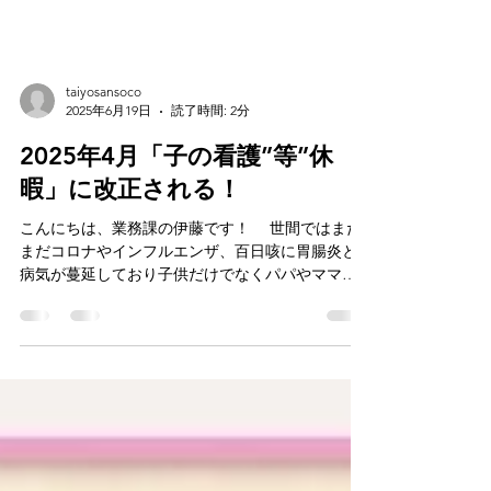
taiyosansoco
2025年6月19日
読了時間: 2分
2025年4月「子の看護”等”休
暇」に改正される！
こんにちは、業務課の伊藤です！ 世間ではまだ
まだコロナやインフルエンザ、百日咳に胃腸炎と
病気が蔓延しており子供だけでなくパパやママも
気合だけでは乗り越えられない危うい状況。 意外
と大人の方が重症化したりしますよね。 暑くなる
と熱中症に夏バテもありますし・・・。 そんな
中！...