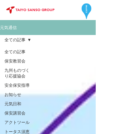
TAIYO SANSO GROUP
元気通信
全ての記事
全ての記事
保安教習会
九州ものづく
り応援協会
安全保安指導
お知らせ
元気日和
保安講習会
アクトツール
トータス須恵