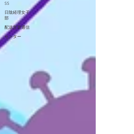
SS
日陰経理女子
部
配送営業通信
センター