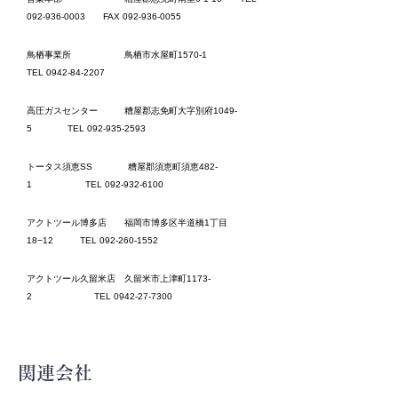
092-936-0003
FAX
092-936-0055
鳥栖事業所 鳥栖市水屋町1570-1
TEL
0942-84-2207
高圧ガスセンター 糟屋郡志免町大字別府1049-
5 TEL
092-935-2593
トータス須恵SS 糟屋郡須恵町須恵482-
1 TEL
092-932-6100
アクトツール博多店 福岡市博多区半道橋1丁目
18−12 TEL
092-260-1552
アクトツール久留米店 久留米市上津町1173-
2 TEL
0942-27-7300
関連会社