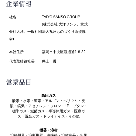
企業情報
社名 TAIYO SANSO GROUP
(株式会社 大洋サンソ、株式
会社大洋、一般社団法人九州ものづくり応援協
会)
本社住所 福岡市中央区渡辺通1-8-32
代表取締役社長 井上 透
営業品目
​高圧ガス
酸素・水素・窒素・アルゴン・ヘリウム・炭
酸・笑気・アセチレン・フロン・LP・ブタン・
標準ガス・滅菌ガス・半導体用ガス・医療ガ
ス・混合ガス・ドライアイス・その他
機器・溶材
溶接機器・溶断機器・溶接棒・溶材商品・金属