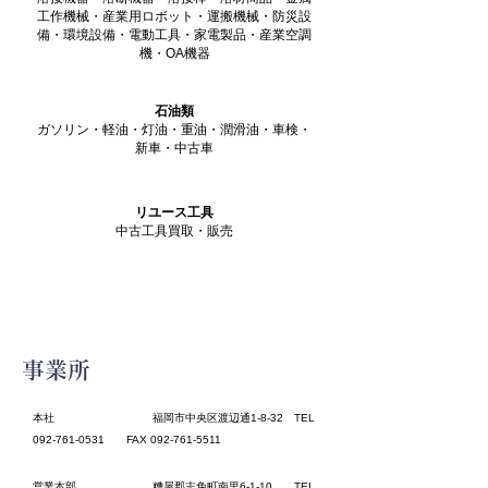
工作機械・産業用ロボット・運搬機械・防災設
備・環境設備・電動工具・家電製品・産業空調
機・OA機器
石油類​
ガソリン・軽油・灯油・重油・潤滑油・車検・
新車・中古車
リユース工具
​中古工具買取・販売
事業所
本社 福岡市中央区渡辺通1-8-32 TEL
092-761-0531
FAX
092-761-5511
営業本部 糟屋郡志免町南里6-1-10 TEL