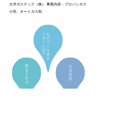
大洋ガステック（株） 事業内容：プロパンガス
小売、オートガス卸
ー
ー
ものづくり
​とは？
サ
ポ
タ
歴史と歩み
代表挨拶