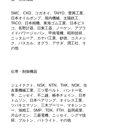
SMC、CKD、コガネイ、TAIYO、豊興工業、
日本オイルポンプ、堀内機械、太陽鉄工、
TACO、日本精機、東海ゴム工業、日本ピス
コ、長野計器、日東工器、ノーケン、アブラ
イドパワージャパン、甲南電機、昭和技研、
ニッタムーア、カヤバ工業、妙徳、コスメッ
ク、パスカル、オグラ、アサダ、潤工社、そ
の他
伝導・制御機器
ジェイテクト、NSK、NTN、THK、NOK、住
友重機械工業、三ツ星ベルト、バンドー化
学、ニッセイ、不二越、椿本チェイン、日本
トムソン、日本ベアリング、オイレス工業、
ツバキエマソン、三木プーリー、マキシンコ
ー、旭精工、SMP、TDK、FTH、益岡産業、
片山チエン、三菱電機、ニッセイ、シグマ技
研、プルトン、パトライト、その他