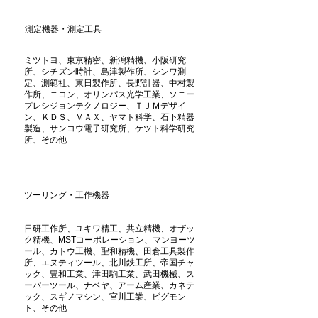
測定機器・測定工具
ミツトヨ、東京精密、新潟精機、小阪研究
所、シチズン時計、島津製作所、シンワ測
定、測範社、東日製作所、長野計器、中村製
作所、ニコン、オリンパス光学工業、ソニー
プレシジョンテクノロジー、ＴＪＭデザイ
ン、ＫＤＳ、ＭＡＸ、ヤマト科学、石下精器
製造、サンコウ電子研究所、ケツト科学研究
所、その他
ツーリング・工作機器
日研工作所、ユキワ精工、共立精機、オザッ
ク精機、MSTコーポレーション、マンヨーツ
ール、カトウ工機、聖和精機、田倉工具製作
所、エヌティツール、北川鉄工所、帝国チャ
ック、豊和工業、津田駒工業、武田機械、ス
ーパーツール、ナベヤ、アーム産業、カネテ
ック、スギノマシン、宮川工業、ビグモン
ト、その他