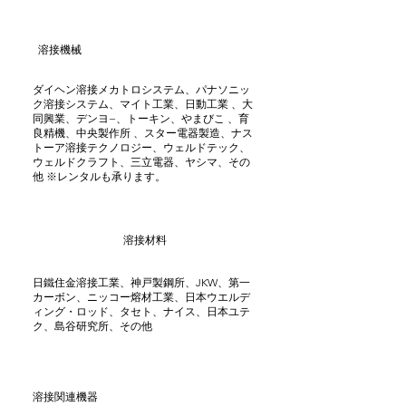
溶接機械
ダイヘン溶接メカトロシステム、パナソニッ
ク溶接システム、マイト工業、日動工業 、大
同興業、デンヨ−、トーキン、やまびこ 、育
良精機、中央製作所 、スター電器製造、ナス
トーア溶接テクノロジー、ウェルドテック、
ウェルドクラフト、三立電器、ヤシマ、その
他 ※レンタルも承ります。
溶接材料
日鐵住金溶接工業、神戸製鋼所、JKW、第一
カーボン、ニッコー熔材工業、日本ウエルデ
ィング・ロッド、タセト、ナイス、日本ユテ
ク、島谷研究所、その他
溶接関連機器