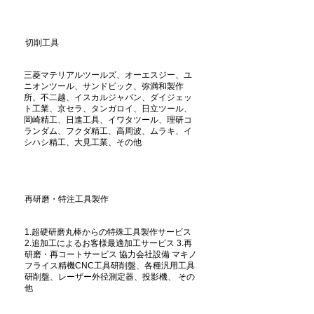
切削工具
三菱マテリアルツールズ、オーエスジー、ユ
ニオンツール、サンドビック、弥満和製作
所、不二越、イスカルジャパン、ダイジェッ
ト工業、京セラ、タンガロイ、日立ツール、
岡崎精工、日進工具、イワタツール、理研コ
ランダム、フクダ精工、高周波、ムラキ、イ
シハシ精工、大見工業、その他
再研磨・特注工具製作
1.超硬研磨丸棒からの特殊工具製作サービス
2.追加工によるお客様最適加工サービス 3.再
研磨・再コートサービス 協力会社設備 マキノ
フライス精機CNC工具研削盤、各種汎用工具
研削盤、レーザー外径測定器、投影機、 その
他