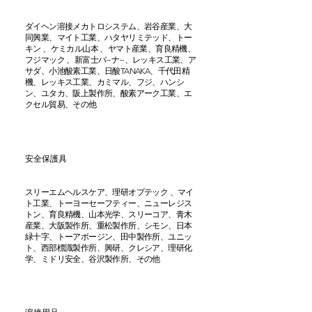
ダイヘン溶接メカトロシステム、岩谷産業、大
同興業、マイト工業、ハタヤリミテッド、トー
キン 、ケミカル山本 、ヤマト産業、育良精機、
フジマック 、新富士バ−ナ−、レッキス工業、ア
サダ、小池酸素工業、日酸TANAKA、千代田精
機、レッキス工業、カミマル、フジ、ハンシ
ン、ユタカ、阪上製作所、酸素アーク工業、エ
クセル貿易、その他
安全保護具
スリーエムヘルスケア、理研オプテック 、マイ
ト工業、トーヨーセーフティー、ニューレジス
トン、育良精機、山本光学、スリーコア、青木
産業、大阪製作所、重松製作所、シモン、日本
緑十字、トーアボージン、田中製作所、ユニッ
ト、西部標識製作所、興研、クレシア、理研化
学、ミドリ安全、谷沢製作所、その他