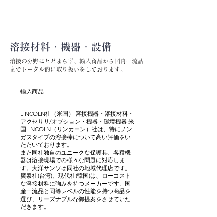
溶接材料・機器・設備
溶接の分野にとどまらず、輸入商品から国内一流品
までトータル的に取り扱いをしております。
輸入商品
LINCOLN社（米国） 溶接機器・溶接材料・
アクセサリ/オプション・機器・環境機器 米
国LINCOLN（リンカーン）社は、特にノン
ガスタイプの溶接棒について高い評価をい
ただいております。
また同社独自のユニークな保護具、各種機
器は溶接現場での様々な問題に対応しま
す。大洋サンソは同社の地域代理店です。
廣泰社(台湾)、現代社(韓国)は、ローコスト
な溶接材料に強みを持つメーカーです。国
産一流品と同等レベルの性能を持つ商品を
選び、リーズナブルな御提案をさせていた
だきます。