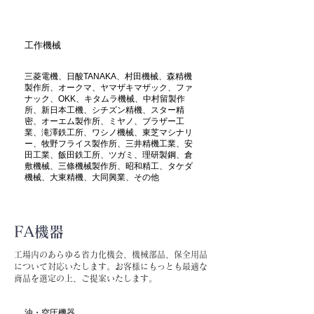
工作機械
三菱電機、日酸TANAKA、村田機械、森精機
製作所、オークマ、ヤマザキマザック、ファ
ナック、OKK、キタムラ機械、中村留製作
所、新日本工機、シチズン精機、スター精
密、オーエム製作所、ミヤノ、ブラザー工
業、滝澤鉄工所、ワシノ機械、東芝マシナリ
ー、牧野フライス製作所、三井精機工業、安
田工業、飯田鉄工所、ツガミ、理研製鋼、倉
敷機械、三條機械製作所、昭和精工、タケダ
機械、大東精機、大同興業、その他
FA機器
工場内のあらゆる省力化機会、機械部品、保全用品
について対応いたします。お客様にもっとも最適な
商品を選定の上、ご提案いたします。
油・空圧機器