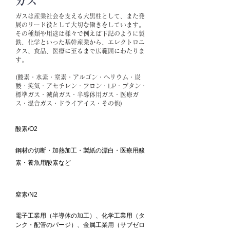
ガス
ガスは産業社会を支える大黒柱として、また発
展のリード役として大切な働きをしています。
その種類や用途は様々で例えば下記のように製
鉄、化学といった基幹産業から、エレクトロニ
クス、食品、医療に至るまで広範囲にわたりま
す。
(酸素・水素・窒素・アルゴン・ヘリウム・炭
酸・笑気・アセチレン・フロン・LP・ブタン・
標準ガス・滅菌ガス・半導体用ガス・医療ガ
ス・混合ガス・ドライアイス・その他)
酸素/O2
鋼材の切断・加熱加工・製紙の漂白・医療用酸
素・養魚用酸素など
窒素/N2
電子工業用（半導体の加工）、化学工業用（タ
ンク・配管のパージ）、金属工業用（サブゼロ