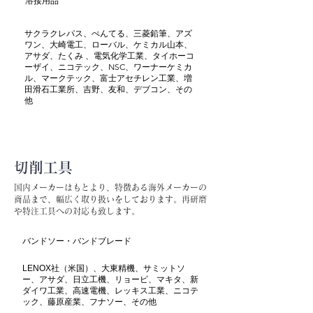
溶接用品
サクラクレパス、ぺんてる、三菱鉛筆、アズ
ワン、大崎電工、ローバル、ケミカル山本、
アサダ、たくみ 、電気化学工業、タイホーコ
ーザイ、ニコテック、NSC、ワーナーケミカ
ル、マークテック、富士アセチレン工業、増
田滑石工業所、吉野、友和、デブコン、その
他
切削工具
国内メーカーはもとより、特徴ある海外メーカーの
商品まで、幅広く取り扱いをしております。再研磨
や特注工具への対応も致します。
バンドソー・バンドブレード
LENOX社（米国）、大東精機、サミットソ
ー、アサダ、日立工機、リョービ、マキタ、新
ダイワ工業、高速電機、レッキス工業、ニコテ
ック、藤原産業、フナソー、その他