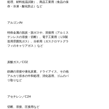
処理、材料低温試験）、商品工業用（食品の保
存・冷凍・酸化防止）など
アルゴン/Ar
特殊金属の脱炭・脱ガスや、溶接用（アルミス
テンレスの溶接・切断）、電子工業用（ LSI製
造用雰囲気ガス）、分析用（ガスクロマトグラ
フィのキャリアガス ）など
炭酸ガス／CO2
鉄鋼の溶接や液化炭素、ドライアイス、その他
アルカリ排水の中和処理、消化器用、ゴムのバ
リ取りなど
アセチレン／C2H
切断、溶接、圧接用など