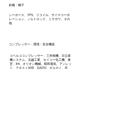
鋲螺・螺子
シーホース、YFS、リコイル、サイマコーポ
レーション、ノルトロック、ミヤガワ、その
他
コンプレッサー・環境・安全機器
コベルココンプレッサー、三井精機、日立産
機システム、北越工業、セイコー化工機、東
芝、IHI、オリオン機械、昭和電気、アンレッ
ト、アネスト岩田、DAITO、オルガノ、荏
原、ユアサコーポレーション、ケルヒャー、
その他
真空関連機器
大亜真空、八光電機製作所、バリアン、京三
製作所、CKD、妙徳、真空機工、リガク、パ