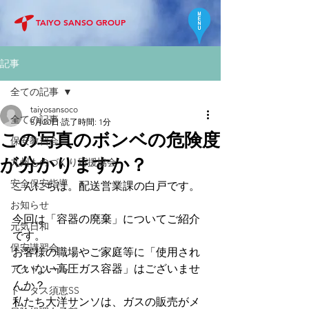
TAIYO SANSO GROUP
記事
全ての記事
taiyosansoco
全ての記事
5月20日
読了時間: 1分
この写真のボンベの危険度
保安教習会
が分かりますか？
九州ものづくり応援協会
安全保安指導
こんにちは。配送営業課の白戸です。
お知らせ
今回は「容器の廃棄」についてご紹介
元気日和
です。
保安講習会
お客様の職場やご家庭等に「使用され
ていない高圧ガス容器」はございませ
アクトツール
んか？
トータス須恵SS
私たち大洋サンソは、ガスの販売がメ