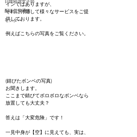
日陰経理女子部
インではありますが、
配送営業通信
それに付随して様々なサービスをご提
供しております。
センター
例えばこちらの写真をご覧ください。
(錆びたボンベの写真)
お聞きします。
ここまで錆びてボロボロなボンベなら
放置しても大丈夫？
答えは「大変危険」です！
一見中身が【空】に見えても、実は、