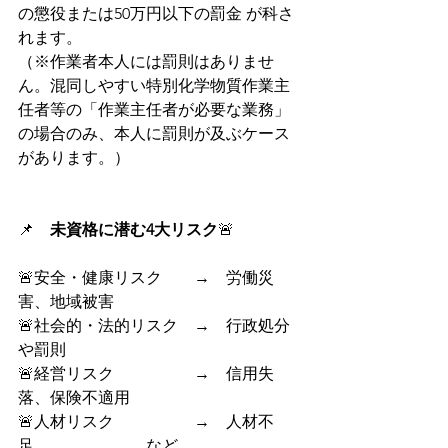
の懲役または50万円以下の罰金 が科さ
れます。
（※作業者本人には罰則はありませ
ん。混同しやすい特別化学物質作業主
任者等の「作業主任者が必要な業務」
の場合のみ、本人に罰則が及ぶケース
があります。）
📌　
未資格に潜む4大リスク
🚨
🚨安全・健康リスク　　→　労働災
害、地域被害
🚨社会的・法的リスク　→　行政処分
や罰則
🚨経営リスク　　　　　→　信用失
落、保険不適用
🚨人材リスク　　　　　→　人材不
足　　　　　　　など