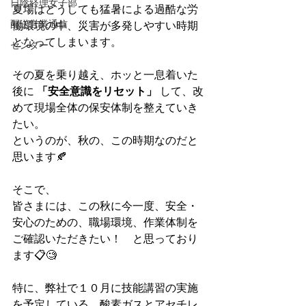
日陰経理女子部
夏場はどうしても猛暑による過酷な労
配送営業通信
働環境の中、災害が多発しやすい時期
となってしまいます。
センター
その夏を乗り越え、ホッと一息着いた
後に 
「安全意識をリセット」
 して、改
めて現場全体の保安体制を整えていき
たい。
というのが、秋の、この時期なのだと
思います🍂
そこで、
皆さまには、この秋に今一度、安全・
安心のための、職場環境、作業体制を
ご確認いただきたい！　と思っており
ます📋🧐
特に、弊社で１０月に技能講習の実施
を予定している、酸素ガスとアセチレ