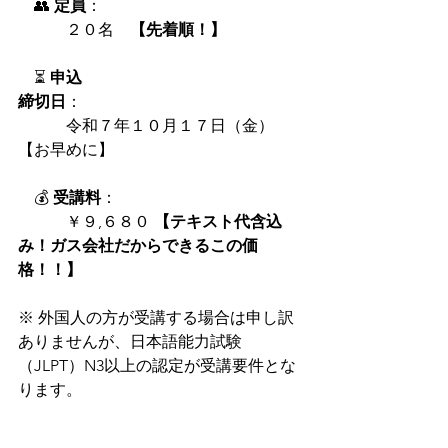
　👥 
定員
：
　　　２０名　
【先着順！】
　⏳ 
申込
締切日
：
　　　令和７年１０月１７日（金）
【お早めに】
　💰 
受講料
：
　　　￥９,６８０
 【テキスト代含込
み！ガス会社だからできるこの価
格！！】
※ 外国人の方が受講する場合は申し訳
ありませんが、日本語能力試験
（JLPT）N3以上の認定が受講要件とな
ります。