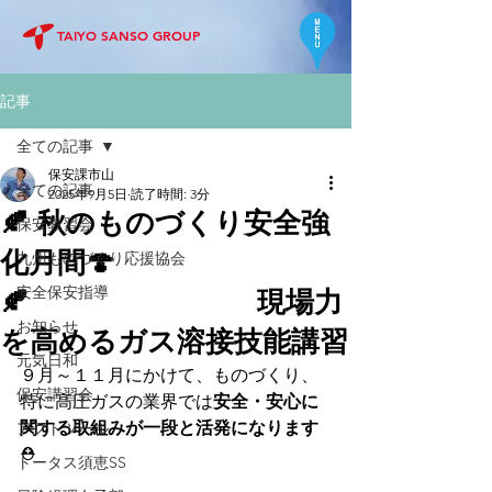
TAIYO SANSO GROUP
記事
全ての記事
保安課市山
全ての記事
2025年9月5日
読了時間: 3分
🍂 秋のものづくり安全強
保安教習会
化月間🍄
九州ものづくり応援協会
安全保安指導
🍂 現場力
お知らせ
を高めるガス溶接技能講習
元気日和
９月～１１月にかけて、ものづくり、
保安講習会
特に高圧ガスの業界では
安全・安心に
関する取組みが一段と活発になります
アクトツール
⛑️
トータス須恵SS