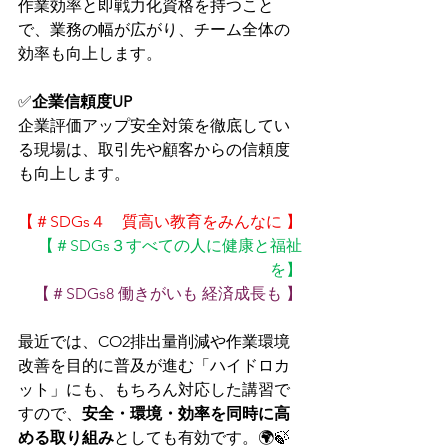
作業効率と即戦力化資格を持つこと
で、業務の幅が広がり、チーム全体の
効率も向上します。
✅
企業信頼度UP
企業評価アップ安全対策を徹底してい
る現場は、取引先や顧客からの信頼度
も向上します。
【＃SDGs４　質高い教育をみんなに 】
【＃SDGs３すべての人に健康と福祉
を】
【＃SDGs8 働きがいも 経済成長も 】
最近では、CO2排出量削減や作業環境
改善を目的に普及が進む「ハイドロカ
ット」にも、もちろん対応した講習で
すので、
安全・環境・効率を同時に高
める取り組み
としても有効です。🌍🍃