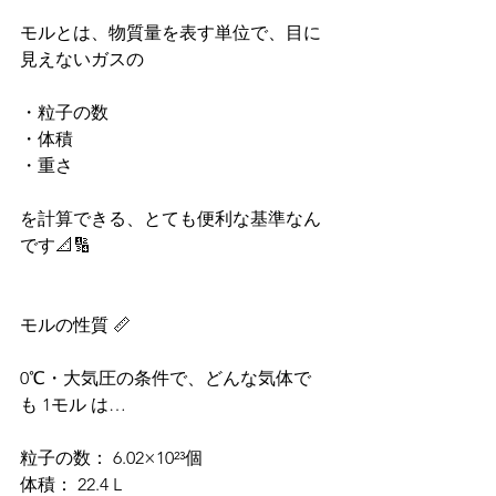
モルとは、物質量を表す単位で、目に
見えないガスの
・粒子の数
・体積
・重さ
を計算できる、とても便利な基準なん
です📐🔢
モルの性質 📏
0℃・大気圧の条件で、どんな気体で
も 1モル は…
粒子の数： 6.02×10²³個
体積： 22.4 L