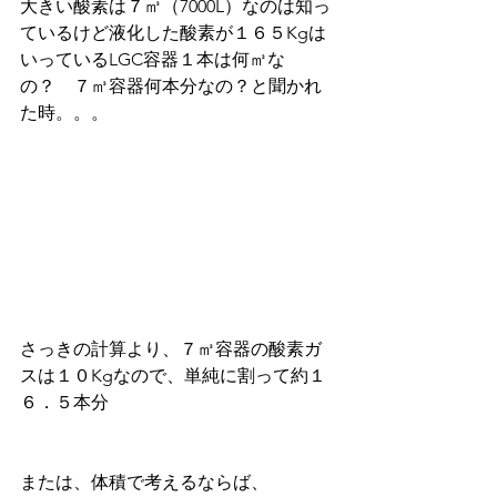
大きい酸素は７㎥（7000L）なのは知っ
ているけど液化した酸素が１６５Kgは
いっているLGC容器１本は何㎥な
の？　７㎥容器何本分なの？と聞かれ
た時。。。
さっきの計算より、７㎥容器の酸素ガ
スは１０Kgなので、単純に割って約１
６．５本分
または、体積で考えるならば、