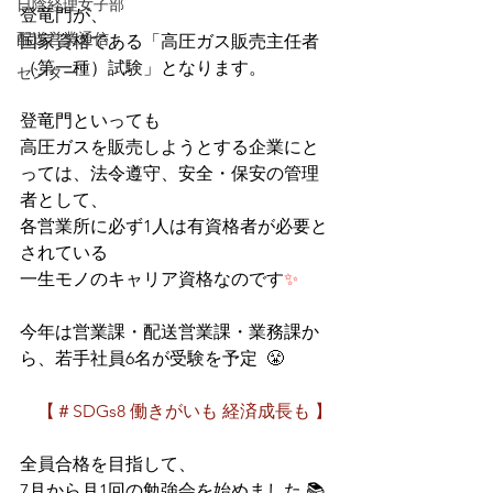
日陰経理女子部
登竜門が、
配送営業通信
国家資格である「高圧ガス販売主任者
（第一種）試験」となります。
センター
登竜門といっても
高圧ガスを販売しようとする企業にと
っては、法令遵守、安全・保安の管理
者として、
各営業所に必ず1人は有資格者が必要と
されている
一生モノのキャリア資格なのです
✨
今年は営業課・配送営業課・業務課か
ら、若手社員6名が受験を予定  😤
【＃SDGs8 働きがいも 経済成長も 】
全員合格を目指して、
7月から月1回の勉強会を始めました 📚