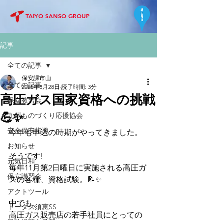
TAIYO SANSO GROUP
記事
全ての記事
保安課市山
全ての記事
2025年8月28日
読了時間: 3分
高圧ガス国家資格への挑戦
保安教習会
💪✨
九州ものづくり応援協会
安全保安指導
今年も申込の時期がやってきました。
お知らせ
そうです!
元気日和
毎年11月第2日曜日に実施される高圧ガ
保安講習会
スの各種、資格試験。📝✨
アクトツール
中でも、
トータス須恵SS
高圧ガス販売店の若手社員にとっての